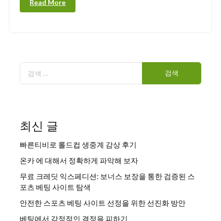
Read More
검
색:
최신 글
빠른티비로 롤드컵 생중계 감상 후기
온카 에 대해서 정확하게 파악해 보자
무료 크레딧 익스페디션: 보너스 보장을 통한 검증된 스
포츠 베팅 사이트 탐색
안전한 스포츠 베팅 사이트 선정을 위한 선진화 방안
베팅에서 감정적인 결정을 피하기