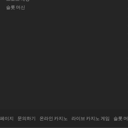
슬롯 머신
페이지
문의하기
온라인 카지노
라이브 카지노 게임
슬롯 