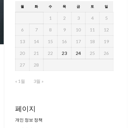
월
화
수
목
금
토
일
1
2
3
4
5
6
7
8
9
10
11
12
13
14
15
16
17
18
19
20
21
22
23
24
25
26
27
28
« 1월
3월 »
페이지
개인 정보 정책