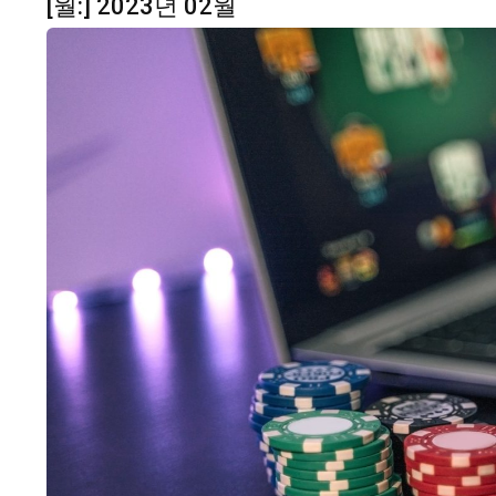
[월:]
2023년 02월