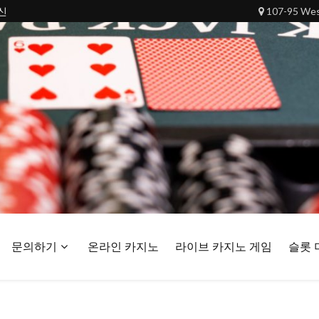
신
107-95 Wes
문의하기
온라인 카지노
라이브 카지노 게임
슬롯 