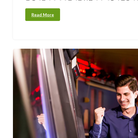
Read More