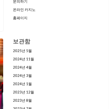
문의하기
온라인 카지노
홈페이지
보관함
2025년 5월
2024년 11월
2024년 4월
2024년 3월
2024년 1월
2023년 12월
2023년 8월
2023년 7월