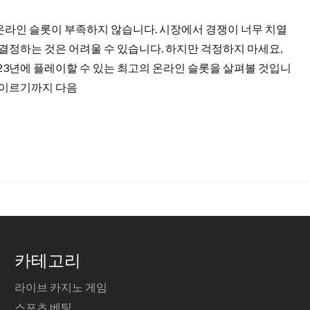
온라인 슬롯이 부족하지 않습니다. 시장에서 경쟁이 너무 치열
 결정하는 것은 어려울 수 있습니다. 하지만 걱정하지 마세요,
23년에 플레이할 수 있는 최고의 온라인 슬롯을 살펴볼 것입니
 이르기까지 다음
카테고리
라이브 카지노 게임
스포츠 베팅