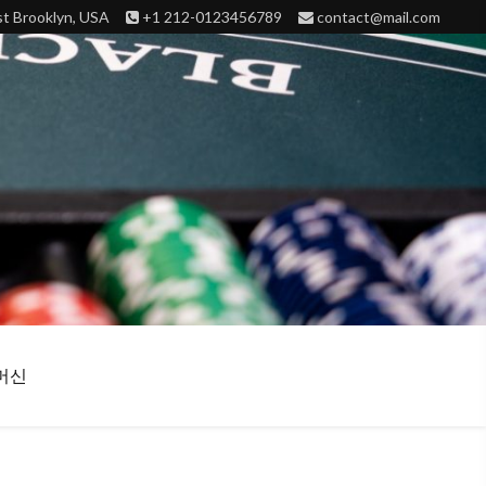
t Brooklyn, USA
+1 212-0123456789
contact@mail.com
머신