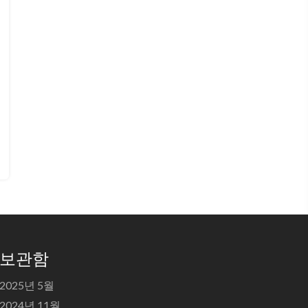
보관함
2025년 5월
2024년 11월