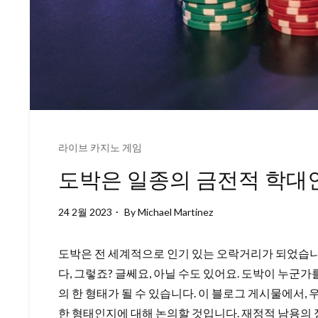
라이브 카지노 게임
도박은 일종의 금전적 학대
24 2월 2023
By
Michael Martinez
도박은 전 세계적으로 인기 있는 오락거리가 되었습니
다, 그렇죠? 글쎄요, 아닐 수도 있어요. 도박이 누
의 한 형태가 될 수 있습니다. 이 블로그 게시물에서,
한 형태인지에 대해 논의할 것입니다. 재정적 남용의