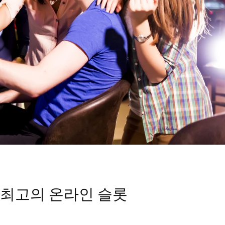
는 최고의 온라인 슬롯