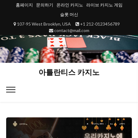
Skip
홈페이지
문의하기
온라인 카지노
라이브 카지노 게임
to
슬롯 머신
content
107-95 West Brooklyn, USA
+1 212-0123456789
contact@mail.com
아틀란티스 카지노
Primary
Menu