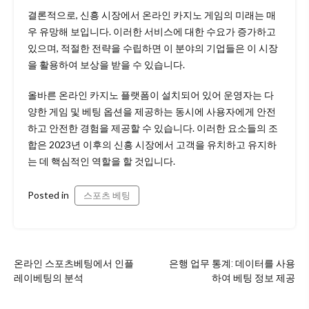
결론적으로, 신흥 시장에서 온라인 카지노 게임의 미래는 매
우 유망해 보입니다. 이러한 서비스에 대한 수요가 증가하고
있으며, 적절한 전략을 수립하면 이 분야의 기업들은 이 시장
을 활용하여 보상을 받을 수 있습니다.
올바른 온라인 카지노 플랫폼이 설치되어 있어 운영자는 다
양한 게임 및 베팅 옵션을 제공하는 동시에 사용자에게 안전
하고 안전한 경험을 제공할 수 있습니다. 이러한 요소들의 조
합은 2023년 이후의 신흥 시장에서 고객을 유치하고 유지하
는 데 핵심적인 역할을 할 것입니다.
Posted in
스포츠 베팅
글
온라인 스포츠베팅에서 인플
은행 업무 통계: 데이터를 사용
탐
레이베팅의 분석
하여 베팅 정보 제공