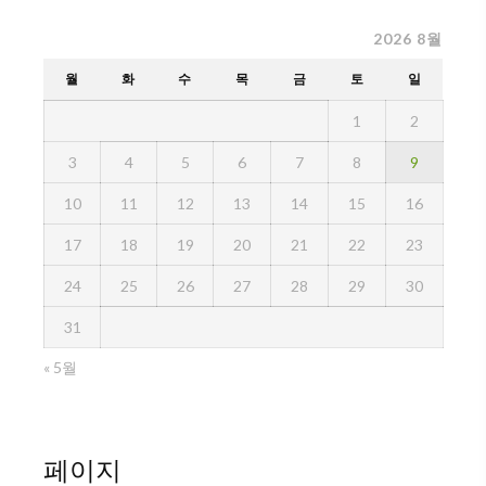
2026 8월
월
화
수
목
금
토
일
1
2
3
4
5
6
7
8
9
10
11
12
13
14
15
16
17
18
19
20
21
22
23
24
25
26
27
28
29
30
31
« 5월
페이지