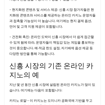
– 현지화된 콘텐츠 및 서비스 제공: 신흥 시장 참가자들은 현
지화된 콘텐츠와 서비스를 제공하는 온라인 카지노 운영자들
과 접촉할 가능성이 더 높습니다. 여기에는 현지 결제 옵션,
언어 및 고객 지원 제공이 포함됩니다.
– 건전화 촉진: 온라인 도박이 신흥 시장에서 더 쉽게 접근할
수 있게 됨에 따라, 운영자들이 책임감 있는 게임을 홍보하는
것이 중요합니다. 예·적금 한도 설정, 자기배제 옵션 제공 등
다양한 방안을 통해 가능합니다.
신흥 시장의 기존 온라인 카
지노의 예
지난 몇 년 동안 신흥 시장에 설립된 온라인 카지노가 많이 있
습니다. 여기에는 다음이 포함됩니다:
카지노 로얄 – 이 카지노는 도미니카 공화국에 기반을 두고