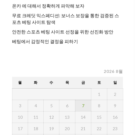
온카 에 대해서 정확하게 파악해 보자
무료 크레딧 익스페디션: 보너스 보장을 통한 검증된 스
포츠 베팅 사이트 탐색
안전한 스포츠 베팅 사이트 선정을 위한 선진화 방안
베팅에서 감정적인 결정을 피하기
2026 8월
월
화
수
목
금
토
일
1
2
3
4
5
6
7
8
9
10
11
12
13
14
15
16
17
18
19
20
21
22
23