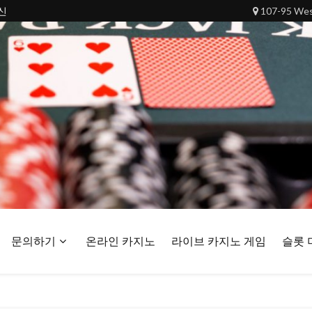
신
107-95 Wes
문의하기
온라인 카지노
라이브 카지노 게임
슬롯 