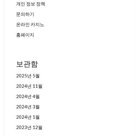
개인 정보 정책
문의하기
온라인 카지노
홈페이지
보관함
2025년 5월
2024년 11월
2024년 4월
2024년 3월
2024년 1월
2023년 12월