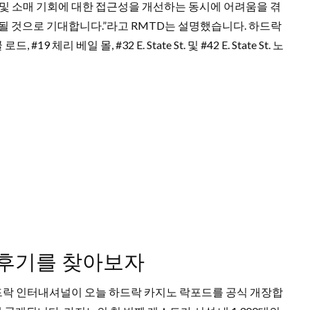
강 및 소매 기회에 대한 접근성을 개선하는 동시에 어려움을 겪
 될 것으로 기대합니다.”라고 RMTD는 설명했습니다. 하드락
#19 체리 베일 몰, #32 E. State St. 및 #42 E. State St. 노
 후기를 찾아보자
드락 인터내셔널이 오늘 하드락 카지노 락포드를 공식 개장합