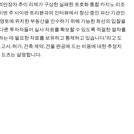
 억만장자 추이 리제가 구상한 실패한 초호화 통합 카지노 리조
 이번 주 사이판 트리뷴과의 인터뷰에서 청산 중인 파산 기관인
국 영토에 위치한 부동산을 인수하기 위해 가능한 최선의 입찰을
 다른 투자자들이 실사 자료를 확보할 수 있도록 적절한 절차를
려하는 데 필요한 자료를 보유하고 통제하고 있습니다.”라고 도
고서, 허가, 건축 계약, 건물 완공에 드는 비용에 대한 추정치
고 도츠는 설명합니다.