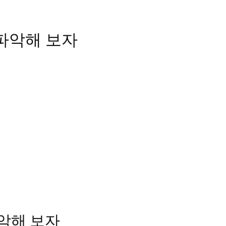
파악해 보자
악해 보자