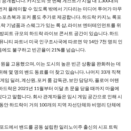
 공개됩니다. 카지노의 첫 번째 게스트가 시설 내 1,300대의
 먼저 플레이할 수 있도록 밖에서 기다리는 미디어 투어가 마무
스포츠북과 포커 룸도 추가로 제공합니다. 하드락 카지노 록포
드락 기념품과 스웨그가 있는 록 샵, 라이브 엔터테인먼트를 위
00평방피트 규모의 하드락 라이브 콘서트 공간이 있습니다. 하드
뮤니티 파트너 미국 인구조사국에 따르면 약 14만 7천 명의 인
음에도 불구하고 빈곤율이 21%를 넘습니다.
직원을 고용했으며, 이는 도시의 높은 빈곤 상황을 완화하는 데
해 몇 명의 밴드 동료를 더 찾고 있습니다. 나머지 33개 직책
게임 딜러, 계산원, 포커 룸 감독관, 보안 담당자, 플로어 어텐
드락은 2021년 11월부터 이달 초 문을 닫을 때까지 마을에
었다고 말합니다. 회사 관계자들은 임시 게임 공간으로 인해 시
 동안 하드락이 거의 100개의 지역 자선단체와 비영리 단체에
 록포드에서 밴드를 공동 설립한 일리노이주 출신의 시프 트릭