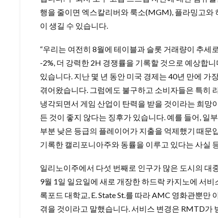
행을 줄이면 엑스칼리버와 룩소(MGM), 플라밍고와
이 생길 수 있습니다.
“우리는 여전히 8월에 테이블과 슬롯 거래량이 추세로 반등
-2%, 더 강력한 2H 경쟁률을 기록할 것으로 예상합
있습니다. 지난 몇 년 동안 미국 경제는 40년 만에 
겪어왔습니다. 그럼에도 불구하고 소비자들은 특히 
냉각되면서 게임 산업이 탄력을 받을 것이라는 희망이
든 것이 좋지 않다는 징후가 있습니다. 예를 들어, 일
부분 낮은 등급의 플레이어가 지출을 억제했기 때문
기록한 캘리포니아주와 동률을 이루고 있다는 사실 등
일리노이주에서 다섯 번째로 인구가 많은 도시의 대중
9월 1일 일요일에 새로 개장한 하드락 카지노에 서비
록포드 대학교, E. State St.를 따라 AMC 영화
겪을 것이라고 말했습니다. 서비스 변경은 RMTD가