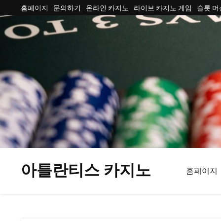
Skip
홈페이지
문의하기
온라인 카지노
라이브 카지노 게임
슬롯 머
to
content
아틀란티스 카지노
홈페이지