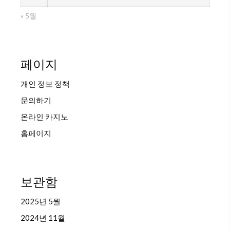
« 5월
페이지
개인 정보 정책
문의하기
온라인 카지노
홈페이지
보관함
2025년 5월
2024년 11월