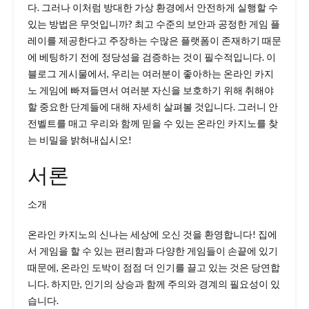
다. 그러나 이처럼 방대한 가상 환경에서 안전하게 실행할 수
있는 방법은 무엇입니까? 최고 수준의 보안과 공정한 게임 플
레이를 제공한다고 주장하는 수많은 플랫폼이 존재하기 때문
에 베팅하기 전에 정당성을 검증하는 것이 필수적입니다. 이
블로그 게시물에서, 우리는 여러분이 좋아하는 온라인 카지
노 게임에 빠져들면서 여러분 자신을 보호하기 위해 취해야
할 중요한 단계들에 대해 자세히 살펴볼 것입니다. 그러니 안
전벨트를 매고 우리와 함께 믿을 수 있는 온라인 카지노를 찾
는 비밀을 밝혀내십시오!
서론
소개
온라인 카지노의 신나는 세상에 오신 것을 환영합니다! 집에
서 게임을 할 수 있는 편리함과 다양한 게임들이 손끝에 있기
때문에, 온라인 도박이 점점 더 인기를 끌고 있는 것은 당연합
니다. 하지만, 인기의 상승과 함께 주의와 경계의 필요성이 있
습니다.