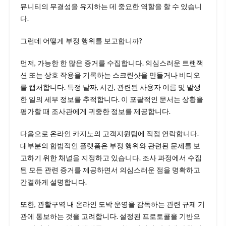
뮤니티의 무결성을 유지하는 데 중요한 역할을 할 수 있습니
다.
그런데 어떻게 부정 행위를 보고합니까?
먼저, 가능한 한 많은 증거를 수집합니다. 의심스러운 트랜잭
션 또는 상호 작용을 기록하는 스크린샷을 만들거나 비디오
를 캡처합니다. 특정 날짜, 시간, 관련된 사용자 이름 및 발생
한 일의 세부 정보를 추적합니다. 이 포괄적인 문서는 상황을
평가할 때 조사관에게 귀중한 정보를 제공합니다.
다음으로 온라인 카지노의 고객지원팀에 직접 연락합니다.
대부분의 합법적인 플랫폼은 부정 행위와 관련된 문제를 보
고하기 위한 채널을 지정하고 있습니다. 조사 과정에서 수집
된 모든 관련 증거를 제공하면서 의심스러운 점을 명확하고
간결하게 설명합니다.
또한, 관할구역 내 온라인 도박 운영을 감독하는 관련 규제 기
관에 통보하는 것을 고려합니다. 설정된 프로토콜을 기반으