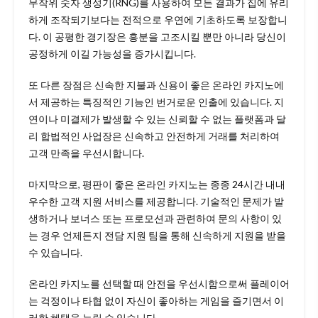
무작위 숫자 생성기(RNG)를 사용하여 모든 결과가 집에 유리
하게 조작되기보다는 전적으로 우연에 기초하도록 보장합니
다. 이 공평한 경기장은 흥분을 고조시킬 뿐만 아니라 당신이
공정하게 이길 가능성을 증가시킵니다.
또 다른 장점은 신속한 지불과 신용이 좋은 온라인 카지노에
서 제공하는 특징적인 기능인 번거로운 인출에 있습니다. 지
연이나 미결제가 발생할 수 있는 신뢰할 수 없는 플랫폼과 달
리 합법적인 사업장은 신속하고 안전하게 거래를 처리하여
고객 만족을 우선시합니다.
마지막으로, 평판이 좋은 온라인 카지노는 종종 24시간 내내
우수한 고객 지원 서비스를 제공합니다. 기술적인 문제가 발
생하거나 보너스 또는 프로모션과 관련하여 문의 사항이 있
는 경우 언제든지 전담 지원 팀을 통해 신속하게 지원을 받을
수 있습니다.
온라인 카지노를 선택할 때 안전을 우선시함으로써 플레이어
는 걱정이나 타협 없이 자신이 좋아하는 게임을 즐기면서 이
러한 혜택을 누릴 수 있습니다.