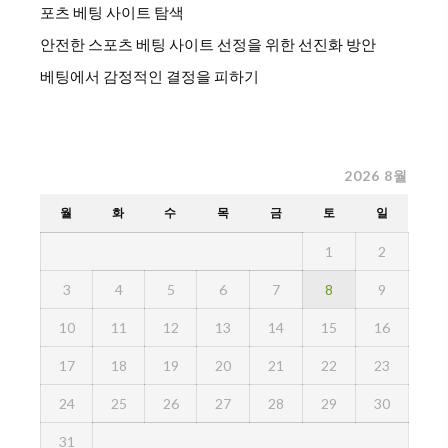
포츠 베팅 사이트 탐색
안전한 스포츠 베팅 사이트 선정을 위한 선진화 방안
베팅에서 감정적인 결정을 피하기
2026 8월
월
화
수
목
금
토
일
1
2
3
4
5
6
7
8
9
10
11
12
13
14
15
16
17
18
19
20
21
22
23
24
25
26
27
28
29
30
31