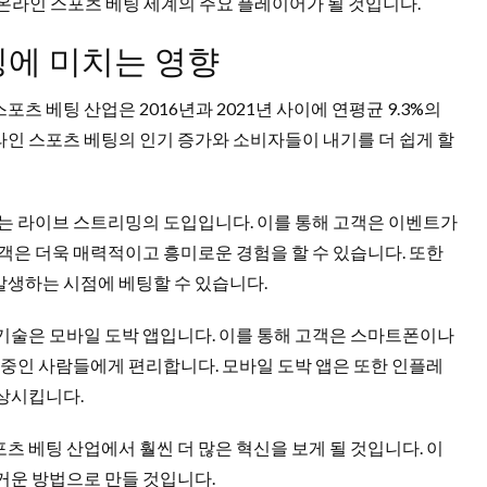
온라인 스포츠 베팅 세계의 주요 플레이어가 될 것입니다.
에 미치는 영향
츠 베팅 산업은 2016년과 2021년 사이에 연평균 9.3%의
라인 스포츠 베팅의 인기 증가와 소비자들이 내기를 더 쉽게 할
나는 라이브 스트리밍의 도입입니다. 이를 통해 고객은 이벤트가
고객은 더욱 매력적이고 흥미로운 경험을 할 수 있습니다. 또한
발생하는 시점에 베팅할 수 있습니다.
신기술은 모바일 도박 앱입니다. 이를 통해 고객은 스마트폰이나
동 중인 사람들에게 편리합니다. 모바일 도박 앱은 또한 인플레
향상시킵니다.
츠 베팅 산업에서 훨씬 더 많은 혁신을 보게 될 것입니다. 이
거운 방법으로 만들 것입니다.