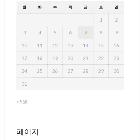
월
화
수
목
금
토
일
1
2
3
4
5
6
7
8
9
10
11
12
13
14
15
16
17
18
19
20
21
22
23
24
25
26
27
28
29
30
31
« 5월
페이지