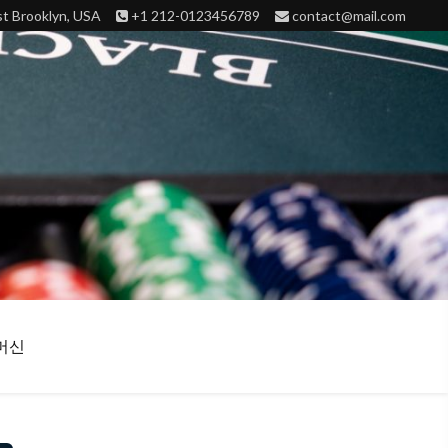
t Brooklyn, USA
+1 212-0123456789
contact@mail.com
머신