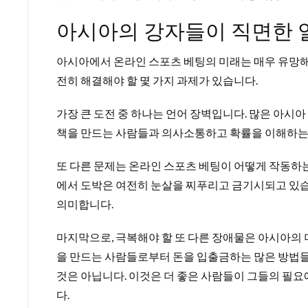
아시아의 강자들이 직면한 
아시아에서 온라인 스포츠 베팅의 미래는 매우 유망해
전히 해결해야 할 몇 가지 과제가 있습니다.
가장 큰 도전 중 하나는 언어 장벽입니다. 많은 아시
책을 만드는 사람들과 의사소통하고 확률을 이해하는 
또 다른 문제는 온라인 스포츠 베팅이 어떻게 작동하
에서 도박은 여전히 눈살을 찌푸리고 금기시되고 있습
의미합니다.
마지막으로, 극복해야 할 또 다른 장애물은 아시아의 
을 만드는 사람들로부터 돈을 입출금하는 많은 방법들
것은 아닙니다. 이것은 더 좋은 사람들이 그들의 필요
다.