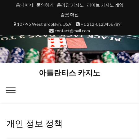
Skip
홈페이지
문의하기
온라인 카지노
라이브 카지노 게임
to
슬롯 머신
content
107-95 West Brooklyn, USA
+1 212-0123456789
contact@mail.com
아틀란티스 카지노
Primary
Menu
개인 정보 정책