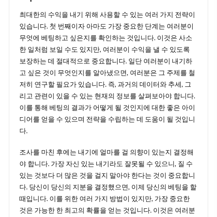
최대한의 수익을 내기 위해 사용할 수 있는 여러 가지 전략이
있습니다. 첫 번째이자 아마도 가장 중요한 단계는 여러분이
무엇에 베팅하고 싶은지를 확인하는 것입니다. 이것은 사소
한 일처럼 보일 수도 있지만, 여러분이 수익을 낼 수 있도록
보장하는 데 절대적으로 중요합니다. 일단 여러분이 내기하
고 싶은 것이 무엇인지를 알아냈으면, 여러분은 그 주제를 철
저히 연구할 필요가 있습니다. 즉, 과거의 데이터와 추세, 그
리고 관련이 있을 수 있는 현재의 정보를 살펴보아야 합니다.
이를 통해 베팅의 결과가 어떻게 될 것인지에 대한 좋은 아이
디어를 얻을 수 있으며 전략을 수립하는 데 도움이 될 것입니
다.
조사를 마친 후에는 내기에 얼마를 걸 의향이 있는지 결정해
야 합니다. 가장 자신 있는 내기라도 잘못될 수 있으니, 질 수
있는 것보다 더 많은 것을 걸지 말아야 한다는 것이 중요합니
다. 당신이 당신의 지분을 결정했으면, 이제 당신의 베팅을 할
때입니다. 이를 위한 여러 가지 방법이 있지만, 가장 중요한
것은 가능한 한 최고의 확률을 얻는 것입니다. 이것은 여러분