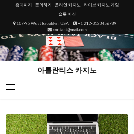
Skip
홈페이지
문의하기
온라인 카지노
라이브 카지노 게임
to
슬롯 머신
content
107-95 West Brooklyn, USA
+1 212-0123456789
contact@mail.com
아틀란티스 카지노
Primary
Menu